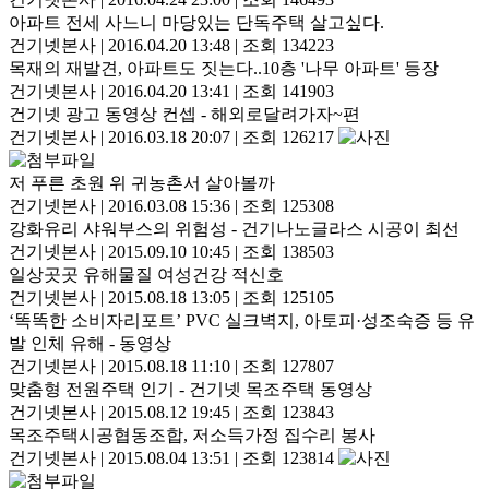
아파트 전세 사느니 마당있는 단독주택 살고싶다.
건기넷본사
|
2016.04.20 13:48
|
조회 134223
목재의 재발견, 아파트도 짓는다..10층 '나무 아파트' 등장
건기넷본사
|
2016.04.20 13:41
|
조회 141903
건기넷 광고 동영상 컨셉 - 해외로달려가자~편
건기넷본사
|
2016.03.18 20:07
|
조회 126217
저 푸른 초원 위 귀농촌서 살아볼까
건기넷본사
|
2016.03.08 15:36
|
조회 125308
강화유리 샤워부스의 위험성 - 건기나노글라스 시공이 최선
건기넷본사
|
2015.09.10 10:45
|
조회 138503
일상곳곳 유해물질 여성건강 적신호
건기넷본사
|
2015.08.18 13:05
|
조회 125105
‘똑똑한 소비자리포트’ PVC 실크벽지, 아토피·성조숙증 등 유
발 인체 유해 - 동영상
건기넷본사
|
2015.08.18 11:10
|
조회 127807
맞춤형 전원주택 인기 - 건기넷 목조주택 동영상
건기넷본사
|
2015.08.12 19:45
|
조회 123843
목조주택시공협동조합, 저소득가정 집수리 봉사
건기넷본사
|
2015.08.04 13:51
|
조회 123814