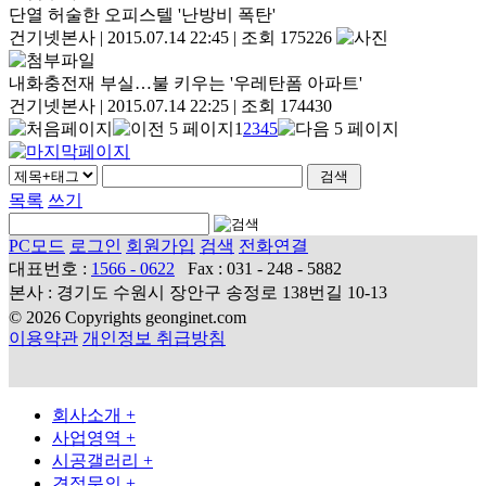
단열 허술한 오피스텔 '난방비 폭탄'
건기넷본사
|
2015.07.14 22:45
|
조회 175226
내화충전재 부실…불 키우는 '우레탄폼 아파트'
건기넷본사
|
2015.07.14 22:25
|
조회 174430
1
2
3
4
5
목록
쓰기
PC모드
로그인
회원가입
검색
전화연결
대표번호 :
1566 - 0622
Fax : 031 - 248 - 5882
본사 : 경기도 수원시 장안구 송정로 138번길 10-13
© 2026 Copyrights geonginet.com
이용약관
개인정보 취급방침
회사소개
+
사업영역
+
시공갤러리
+
견적문의
+