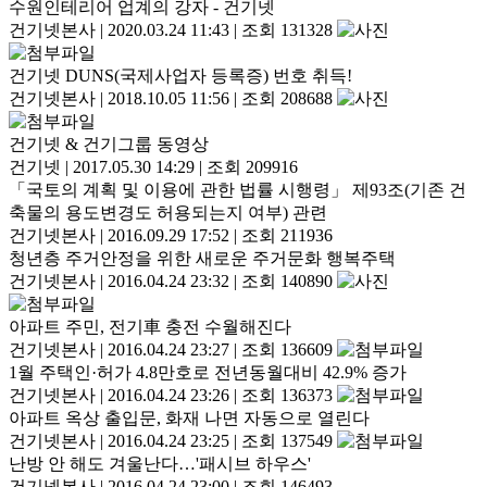
수원인테리어 업계의 강자 - 건기넷
건기넷본사
|
2020.03.24 11:43
|
조회 131328
건기넷 DUNS(국제사업자 등록증) 번호 취득!
건기넷본사
|
2018.10.05 11:56
|
조회 208688
건기넷 & 건기그룹 동영상
건기넷
|
2017.05.30 14:29
|
조회 209916
「국토의 계획 및 이용에 관한 법률 시행령」 제93조(기존 건
축물의 용도변경도 허용되는지 여부) 관련
건기넷본사
|
2016.09.29 17:52
|
조회 211936
청년층 주거안정을 위한 새로운 주거문화 행복주택
건기넷본사
|
2016.04.24 23:32
|
조회 140890
아파트 주민, 전기車 충전 수월해진다
건기넷본사
|
2016.04.24 23:27
|
조회 136609
1월 주택인·허가 4.8만호로 전년동월대비 42.9% 증가
건기넷본사
|
2016.04.24 23:26
|
조회 136373
아파트 옥상 출입문, 화재 나면 자동으로 열린다
건기넷본사
|
2016.04.24 23:25
|
조회 137549
난방 안 해도 겨울난다…'패시브 하우스'
건기넷본사
|
2016.04.24 23:00
|
조회 146493