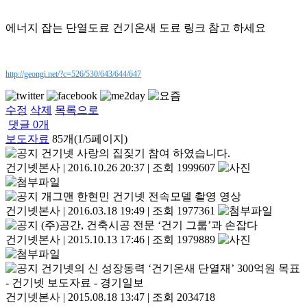
에너지 잡는 단열도료 건기온새 도료 링크 참고 하세요
http://geongi.net/?c=526/530/643/644/647
수정
삭제
목록으로
댓글
0
개
보도자료
85개(1/5페이지)
건기넷 사랑의 집짖기 참여 하였습니다.
건기넷본사
|
2016.10.26 20:37
|
조회 1999607
개그맨 한현민 건기넷 전속모델 촬영 영상
건기넷본사
|
2016.03.18 19:49
|
조회 1977361
(주)공간, 건축시공 전문 ‘건기 그룹’과 손잡다
건기넷본사
|
2015.10.13 17:46
|
조회 1979889
건기넷의 신 성장동력 ‘건기온새 단열재’ 300억원 목표
- 건기넷 보도자료 - 경기일보
건기넷본사
|
2015.08.18 13:47
|
조회 2034718