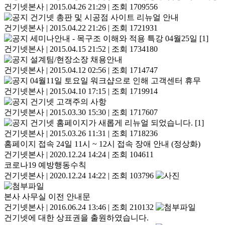
건기넷본사
|
2015.04.26 21:29
|
조회 1709556
건기넷 총판 및 시공점 사이트 리뉴얼 안내
건기넷본사
|
2015.04.22 21:26
|
조회 1721931
세미나안내 - 목구조 이해와 적용 특강 04월25일
[1]
건기넷본사
|
2015.04.15 21:52
|
조회 1734180
설계팀/현장소장 채용안내
건기넷본사
|
2015.04.12 02:56
|
조회 1714747
04월11일 토요일 워크샵으로 인해 고객센터 휴무
건기넷본사
|
2015.04.10 17:15
|
조회 1719914
건기넷 고객주의 사항
건기넷본사
|
2015.03.30 15:30
|
조회 1717607
건기넷 홈페이지가 새롭게 리뉴얼 되었습니다.
[1]
건기넷본사
|
2015.03.26 11:31
|
조회 1718236
홈페이지 접속 24일 11시 ~ 12시 접속 장애 안내 (정상화)
건기넷본사
|
2020.12.24 14:24
|
조회 104611
코로나19 예방행동수칙
건기넷본사
|
2020.12.24 14:22
|
조회 103796
본사 사무실 이전 안내문
건기넷본사
|
2016.06.24 13:46
|
조회 210132
건기넷에 대한 상표권을 출원하였습니다.