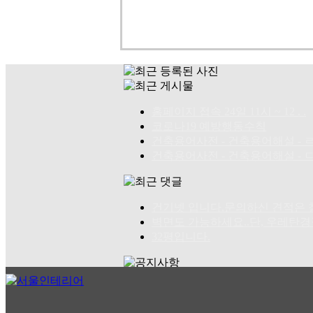
홈페이지 접속 24일 11시 ~ 12 . .
코로나19 예방행동수칙
건축용어사전 - 건축용어해설 - ㄹ .
건축용어사전 - 건축용어해설 - ㄷ .
건기넷 입니다.문의하신 견적은 철거
벽면도 가능하세요..단, 우레탄경질폼
32평입니다.
건기넷 사랑의 집짖기 참여 하였습니
건기그룹 신사업 부문 경력사원 