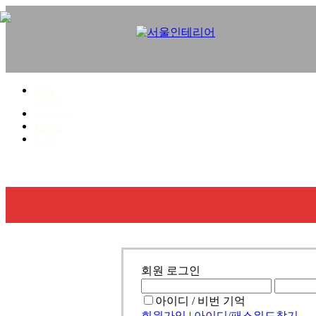
HOME
사이트맵
마이페이지
회원가입
로그인
회사소개
사업영역
시공갤러리
견적문의
회원 로그인
아이디 / 비번 기억
회원가입
|
아이디/패스워드찾기