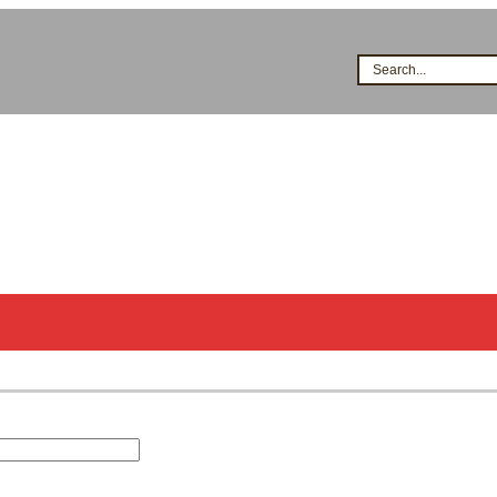
Search...
시공점현황
고객지원
지식&자료
이벤