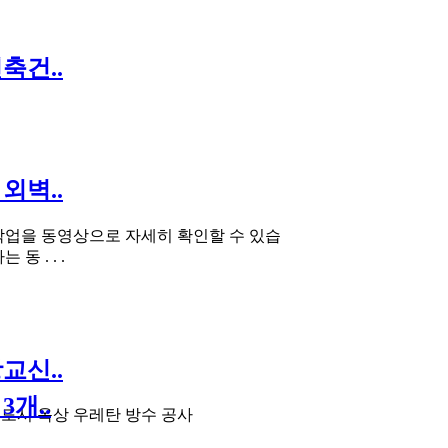
축건..
외벽..
작업을 동영상으로 자세히 확인할 수 있습
동 . . .
교신..
3개..
도시 옥상 우레탄 방수 공사