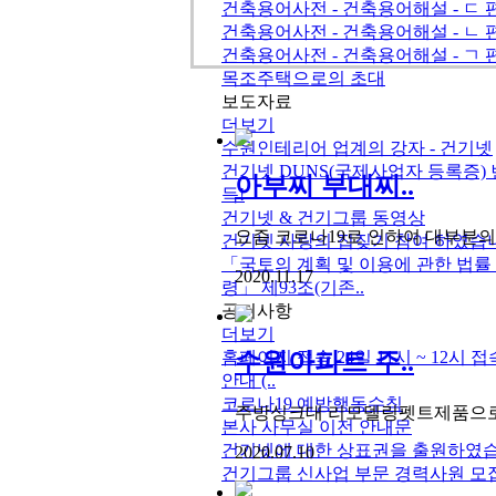
건축용어사전 - 건축용어해설 - ㄷ 
건축용어사전 - 건축용어해설 - ㄴ 
건축용어사전 - 건축용어해설 - ㄱ 
목조주택으로의 초대
보도자료
더보기
수원인테리어 업계의 강자 - 건기넷
건기넷 DUNS(국제사업자 등록증) 
아부찌 부대찌..
득!
건기넷 & 건기그룹 동영상
요즘 코로나19로 인하여 대부분의 
건기넷 사랑의 집짖기 참여 하였습
「국토의 계획 및 이용에 관한 법률
2020.11.17
령」 제93조(기존..
공지사항
더보기
수원아파트 주..
홈페이지 접속 24일 11시 ~ 12시 
안내 (..
코로나19 예방행동수칙
주방싱크대 리모델링펫트제품으로 "
본사 사무실 이전 안내문
건기넷에 대한 상표권을 출원하였습
2020.07.10
건기그룹 신사업 부문 경력사원 모