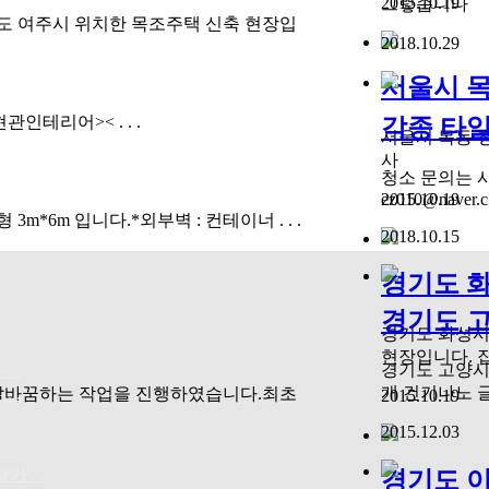
2015.10.19
그렇습니다
도 여주시 위치한 목조주택 신축 현장입
2018.10.29
서울시 목동
테리어>< . . .
각종 타일 
서울시 목동
사
청소 문의는 
ez010@naver.c .
2015.10.19
*6m 입니다.*외부벽 : 컨테이너 . . .
2018.10.15
경기도 화
경기도 고
경기도 화성시
현장입니다. 집 
경기도 고양시
 .
개 건기나노 글라
 .
탈바꿈하는 작업을 진행하였습니다.최초
2015.10.19
2015.12.03
 . .
경기도 이