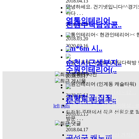
2018.04.13
안녕하세요. 건기넷입니다^^경기
니다 . . .
영통인테리어 ..
전원주택담장공..
2018.10.10
영통인테리어< 현관인테리어>< 현관인
2018.03.20
2020.03.16
3m*6m 시..
순천시근생부지..
이동식주택 시멘트사이딩다락방 형 3m
수원인테리어(..
2018.04.19
2018.03.17
수원인테리어 (인계동 캐슬타워)
홈페이지 접속 24일 11시 ~ 12 . .
2020.03.12
경량철골 집짓..
코로나19 예방행동수칙
순천시 전원주..
건축용어사전 - 건축용어해설 - ㄹ .
left
right
건축용어사전 - 건축용어해설 - ㄷ .
오래된 주택에서 작은 선원으로 
2018.03.15
방문 . . .
2018.04.17
건기넷 입니다.문의하신 견적은 철거
곡성군 캐노피..