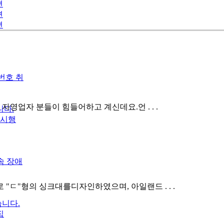
편
편
편
번호 취
자영업자 분들이 힘들어하고 계신데요.언 . . .
니다.
 시행
접속 장애
ㄷ"형의 싱크대를디자인하였으며, 아일랜드 . . .
니다.
집