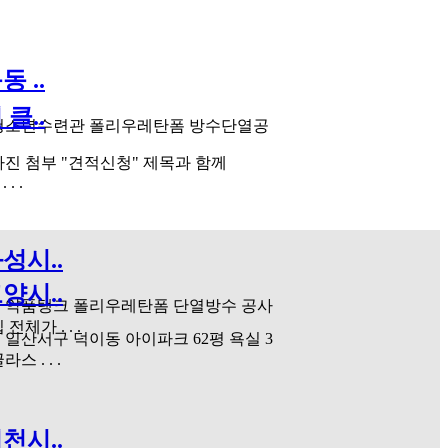
 ..
클..
 청소년수련관 폴리우레탄폼 방수단열공
사진 첨부 "견적신청" 제목과 함께
 . .
성시..
양시..
 약품탱크 폴리우레탄폼 단열방수 공사
전체가 . . .
 일산서구 덕이동 아이파크 62평 욕실 3
스 . . .
천시..