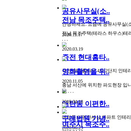
공유사무실(소..
전남 목조주택..
안녕하세요. 요즘에 공유사무실(소호사
전남 목조주택(테라스 하우스)테라
2020.11.17
. . .
2020.03.19
죽전 현대홈타..
영화촬영을 위..
죽전 현대홈타운 4차 2단지 인테리어
2020.11.05
충남 서산에 위치한 파도현장 입
는 . . .
2019.04.18
매탄동 이편한..
매탄동 이편한세상 아파트 인테리
구레법원 기념..
여주시 목조주..
2020.06.23