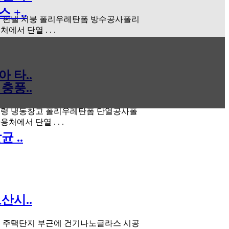
 +..
 판낼 지붕 폴리우레탄폼 방수공사폴리
서 단열 . . .
 타..
충풍..
풍령 냉동창고 폴리우레탄폼 단열공사폴
처에서 단열 . . .
 ..
산시..
 주택단지 부근에 건기나노글라스 시공