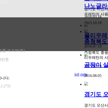
 . .
나노글라스
경기도 이천시
우레탄의 사용처에
2016.03.18
2015.10.19
다 . .
모집
폴리우레아
 . .
충청북도 
2016.07.19
 제 8486호]
충청북도 충
리우레탄의 사용
 한만준
곰팡이 살균
2015.10.19
left
right
2016.08.05
입니다.
 2.275)
경기도 오
경기도 오산시