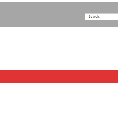
Search...
시공점현황
고객지원
지식&자료
이벤