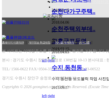
벽면도 가능하세요..단, 우레탄경질폼
32평입니다.
2018.03.15
순천다가구주택..
2018.04.06
건기넷 사랑의 집짖기 참여 하였습니
순천주택외부데..
건기그룹 신사업 부문 경력사원 
개그맨 한현민 건기넷 전속모델 촬영
고흥군포두면 ..
오
|
|
|
|
홈페이지 이용약관
개인정보 취급방침
게시물 게재원칙
건기그룹
2026.02
2018.03.15
일
월
화
수
목
금
토
본 사이트는 이메일주소를 무단수집하는 행위를 거부합니다. [법률
2018.04.03
01
02
03
04
05
06
07
본사 : 경기도 수원시 장안구 송정로 138번길 10-13 본사대표 :
left
right
08
09
10
11
12
13
14
15
16
17
18
19
20
21
수지 동천동 ..
TEL/ 1566-0622
FAX/ 0504-335-8599 사업자 : 520-23-00522
22
23
24
25
26
27
28
RSS 2.0
|
ATOM 0.3
경기도 수원시 장안구 송정로 138번길 10-13
수지 동천동 보도블럭 작업 사진
Total : 3,646,098
Yesterday : 4,825
Copyrights © 2026 geonginet.com All Rights Reserved. (Excute Time
2015.09.17
Today : 1,355
left
right